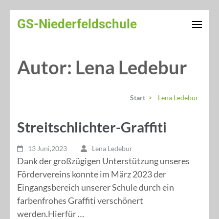
Weiter
GS-Niederfeldschule
zum
Inhalt
(Enter
Autor:
Lena Ledebur
drücken)
Start
>
Lena Ledebur
Streitschlichter-Graffiti
13 Juni,2023
Lena Ledebur
Dank der großzügigen Unterstützung unseres
Fördervereins konnte im März 2023 der
Eingangsbereich unserer Schule durch ein
farbenfrohes Graffiti verschönert
werden.Hierfür …